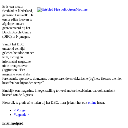
Er is een nieuw
fietsblad in Nederland,
genaamd Fietsvolk. De
eerste editie hiervan is
afgelopen maart
gepresenteerd bij het
Dutch Bicycle Centre
(DBC) in Nijmegen.
Vanuit het DBC
ontstond een tijd
geleden het idee om een
leuk, luchtig en
informatief magazine
uit te brengen over
(lig)fietsen. “Een
magazine voor al die
forenzende, sportieve, duurzame, transporterende en elektrische (lig)fiets-fietsers die niet
beseffen hoe bijzonder ze zijn”.
Eindelijk een magazine, in tegenstelling tot veel andere fietsbladen, dat ook aandacht
besteed aan de Ligfiets.
Fietsvolk is gratis af te halen bij het DBC, maar je kunt het ook
online
lezen.
< Vorige
Volgende >
Kruimelpad