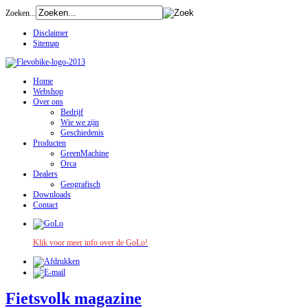
Zoeken...
Disclaimer
Sitemap
Home
Webshop
Over ons
Bedrijf
Wie we zijn
Geschiedenis
Producten
GreenMachine
Orca
Dealers
Geografisch
Downloads
Contact
Klik voor meer info over de GoLo!
Fietsvolk magazine